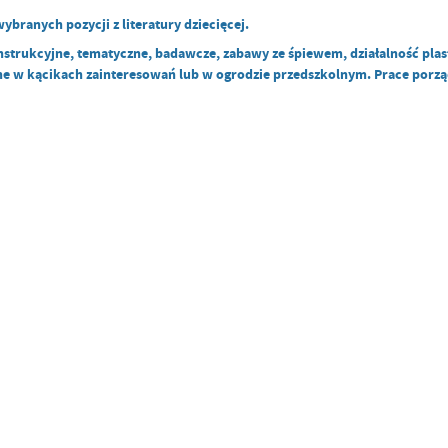
branych pozycji z literatury dziecięcej.
nstrukcyjne, tematyczne, badawcze, zabawy ze śpiewem, działalność pl
e w kącikach zainteresowań lub w ogrodzie przedszkolnym. Prace porzą