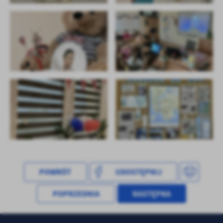
treści w postaci wiadomości, ofert, komunikatów mediów
społecznościowych.
POWRÓT
UDOSTĘPNIJ
POPRZEDNIA
NASTĘPNA