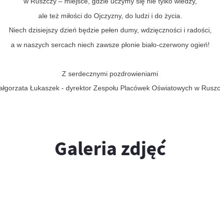
w Ruszczy – miejsce, gdzie uczymy się nie tylko wiedzy,
ale też miłości do Ojczyzny, do ludzi i do życia.
Niech dzisiejszy dzień będzie pełen dumy, wdzięczności i radości,
a w naszych sercach niech zawsze płonie biało-czerwony ogień!
Z serdecznymi pozdrowieniami
łgorzata Łukaszek - dyrektor Zespołu Placówek Oświatowych w Rusz
Galeria zdjęć