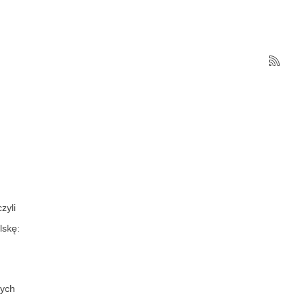
zyli
lskę:
wych