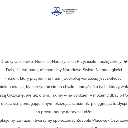
Drodzy Uczniowie, Rodzice, Nauczyciele i Przyjaciele naszej szkoły! ❤️
Dziś, 11 listopada, obchodzimy Narodowe Święto Niepodległości
– dzień, który przypomina nam, jak wielką wartością jest wolność.
piękna okazja, by zatrzymać się na chwilę i pomyśleć o tych, którzy walc
szą Ojczyznę, ale też o tym, jak my – na co dzień – możemy dbać o Po
ucząc się, pomagając innym, okazując szacunek, pielęgnując tradycje
i po prostu będąc dobrymi ludźmi.
ękujemy, że razem tworzymy społeczność Zespołu Placówek Oświato